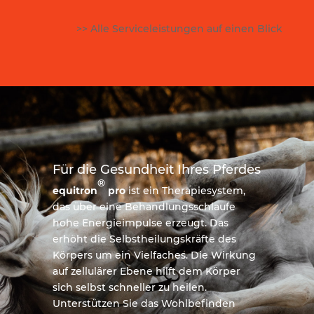
>> Alle Serviceleistungen auf einen Blick
Für die Gesundheit Ihres Pferdes
®
equi
tron
pro
ist ein Therapiesystem,
das über eine Behandlungsschlaufe
hohe Energieimpulse erzeugt. Das
erhöht die Selbstheilungskräfte des
Körpers um ein Vielfaches. Die Wirkung
auf zellulärer Ebene hilft dem Körper
sich selbst schneller zu heilen.
Unterstützen Sie das Wohlbefinden