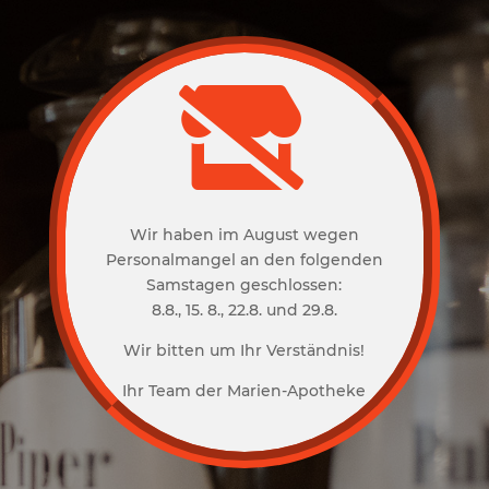

Wir haben im August wegen
Personalmangel an den folgenden
Samstagen geschlossen:
8.8., 15. 8., 22.8. und 29.8.
Wir bitten um Ihr Verständnis!
Ihr Team der Marien-Apotheke